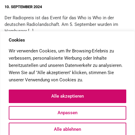
10. SEPTEMBER 2024
Der Radiopreis ist das Event für das Who is Who in der
deutschen Radiolandschaft. Am 5. September wurden im
Hamburger […]
Cookies
Wir verwenden Cookies, um Ihr Browsing-Erlebnis zu
verbessern, personalisierte Werbung oder Inhalte
NAVIGATION
bereitzustellen und unseren Datenverkehr zu analysieren.
Wenn Sie auf "Alle akzeptieren" klicken, stimmen Sie
Leistungsspektrum
unserer Verwendung von Cookies zu.
Impressum
Alle akzeptieren
Datenschutzerklärung
Anpassen
© DANIELA FUCHS, 2021
THEME:
MINIMAL GRID
BY
Alle ablehnen
THEMEMATTIC