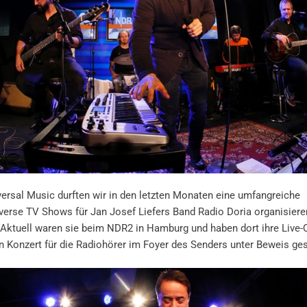
ersal Music durften wir in den letzten Monaten eine umfangreiche
verse TV Shows für Jan Josef Liefers Band Radio Doria organisiere
. Aktuell waren sie beim NDR2 in Hamburg und haben dort ihre Live-
n Konzert für die Radiohörer im Foyer des Senders unter Beweis gest