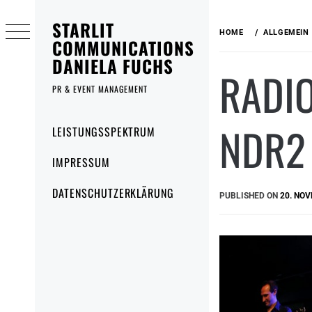
Skip
STARLIT
to
HOME
ALLGEMEIN
content
COMMUNICATIONS
DANIELA FUCHS
RADIO
PR & EVENT MANAGEMENT
Primary
NDR2
LEISTUNGSSPEKTRUM
Menu
IMPRESSUM
DATENSCHUTZERKLÄRUNG
PUBLISHED ON
20. NO