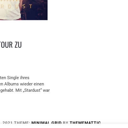
TOUR ZU
ten Single ihres
en Albums wieder einen
 gehabt. Mit „Stardust“ war
, 2021
THEME:
MINIMAL GRID
BY
THEMEMATTIC