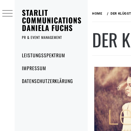
Skip
STARLIT
to
HOME
DER KLÜGS
content
COMMUNICATIONS
DANIELA FUCHS
DER 
PR & EVENT MANAGEMENT
Primary
LEISTUNGSSPEKTRUM
Menu
IMPRESSUM
DATENSCHUTZERKLÄRUNG