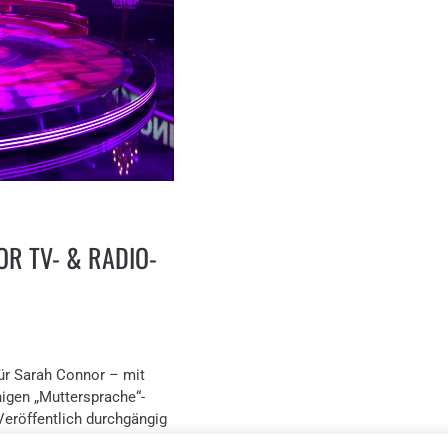
R TV- & RADIO-
ür Sarah Connor – mit
igen „Muttersprache“-
Veröffentlich durchgängig
en […]