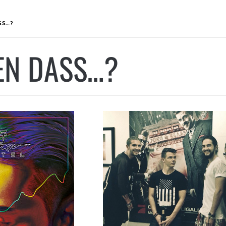
SS…?
EN DASS…?