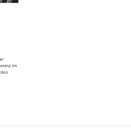
er
ferenz im
Tokio