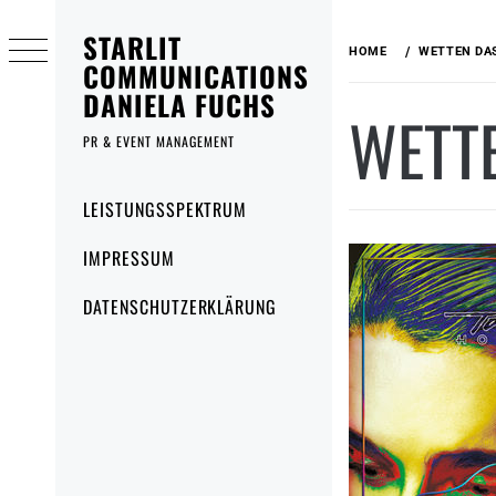
Skip
STARLIT
to
HOME
WETTEN DA
content
COMMUNICATIONS
DANIELA FUCHS
WETT
PR & EVENT MANAGEMENT
Primary
LEISTUNGSSPEKTRUM
Menu
IMPRESSUM
DATENSCHUTZERKLÄRUNG