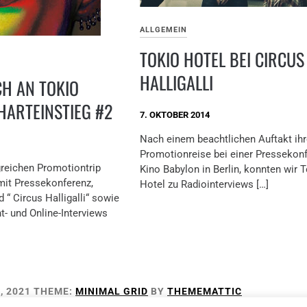
ALLGEMEIN
TOKIO HOTEL BEI CIRCUS
HALLIGALLI
H AN TOKIO
HARTEINSTIEG #2
7. OKTOBER 2014
Nach einem beachtlichen Auftakt ihr
Promotionreise bei einer Pressekon
eichen Promotiontrip
Kino Babylon in Berlin, konnten wir 
mit Pressekonferenz,
Hotel zu Radiointerviews […]
d “ Circus Halligalli“ sowie
nt- und Online-Interviews
, 2021
THEME:
MINIMAL GRID
BY
THEMEMATTIC