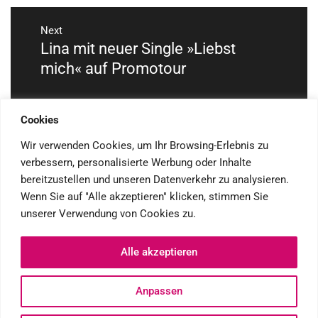
Next
Lina mit neuer Single »Liebst
Next
post:
mich« auf Promotour
Cookies
Wir verwenden Cookies, um Ihr Browsing-Erlebnis zu
verbessern, personalisierte Werbung oder Inhalte
NAVIGATION
bereitzustellen und unseren Datenverkehr zu analysieren.
Wenn Sie auf "Alle akzeptieren" klicken, stimmen Sie
Leistungsspektrum
unserer Verwendung von Cookies zu.
Impressum
Alle akzeptieren
Datenschutzerklärung
Anpassen
© DANIELA FUCHS, 2021
THEME:
MINIMAL GRID
BY